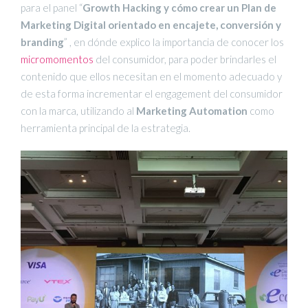
para el panel “
Growth Hacking y cómo crear un Plan de
Marketing Digital orientado en encajete, conversión y
branding
” , en dónde explico la importancia de conocer los
micromomentos
del consumidor, para poder brindarles el
contenido que ellos necesitan en el momento adecuado y
de esta forma incrementar el engagement del consumidor
con la marca, utilizando al
Marketing Automation
como
herramienta principal de la estrategia.